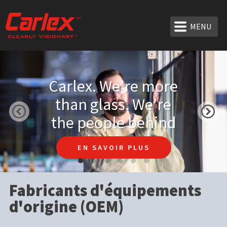
MENU
Carlex. We’re more
than glass. We’re
the people behind
the glass.
EN SAVOIR PLUS
Fabricants d'équipements
d'origine (OEM)