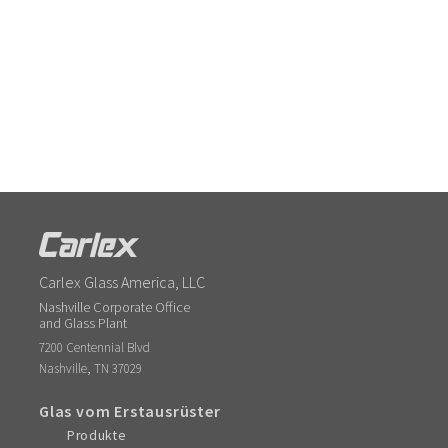
Carlex Glass America, LLC
Nashville Corporate Office
and Glass Plant
7200 Centennial Blvd
,
Nashville
TN
37029
Glas vom Erstausrüster
Produkte