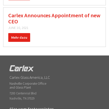
Carlex Announces Appointment of new
CEO
JUNE 10, 2021
Mehr dazu
Carlex Glass America, LLC
Nashville Corporate Office
and Glass Plant
7200 Centennial Blvd
,
Nashville
TN
37029
Glas vom Erstausrüster